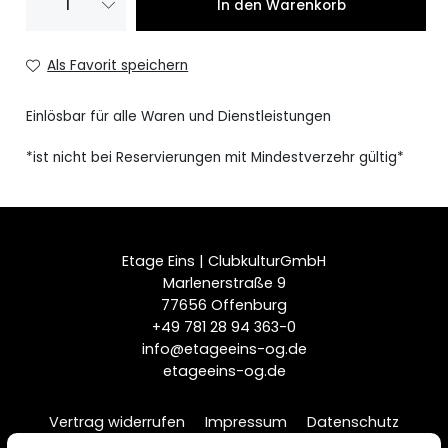
In den Warenkorb
15,00 € Wertgutschein
15,00 €
Als Favorit speichern
20,00 € Wertgutschein
20,00 €
Einlösbar für alle Waren und Dienstleistungen
25,00 € Wertgutschein
25,00 €
*ist nicht bei Reservierungen mit Mindestverzehr gültig*
30,00 € Wertgutschein
30,00 €
40,00 € Wertgutschein
40,00 €
50,00 € Wertgutschein
50,00 €
Etage Eins | ClubkulturGmbH
Marlenerstraße 9
75,00 € Wertgutschein
75,00 €
77656 Offenburg
+49 781 28 94 363-0
100,00 € Wertgutschein
100,00 €
info@etageeins-og.de
etageeins-og.de
200,00 € Wertgutschein
200,00 €
Vertrag widerrufen
Impressum
Datenschutz
500,00 € Wertgutschein
500,00 €
AGB
Erklärung zur Barrierefreiheit